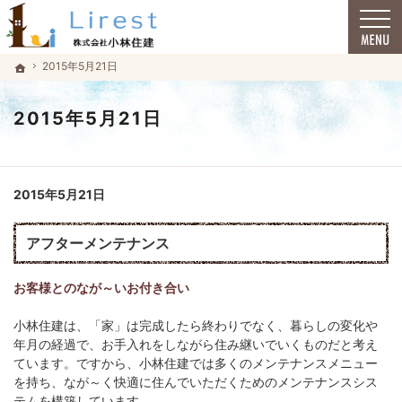
福井市で安心の一戸建て｜小林住建
福井市で安心の一戸建て｜小林住建
2015年5月21日
2015年5月21日
ホーム
ホーム
2015年5月21日
2015年5月21日
アフターメンテナンス
お客様とのなが～いお付き合い
小林住建は、「家」は完成したら終わりでなく、暮らしの変化や
年月の経過で、お手入れをしながら住み継いでいくものだと考え
ています。ですから、小林住建では多くのメンテナンスメニュー
を持ち、なが～く快適に住んでいただくためのメンテナンスシス
テムを構築しています。