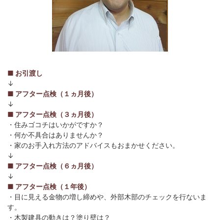
■ お引渡し
↓
■ アフター点検（１ヵ月後）
↓
■ アフター点検（３ヵ月後）
・住みゴコチはいかがですか？
・何か不具合はありませんか？
・家のお手入れ方法のアドバイスもおまかせください。
↓
■ アフター点検（６ヵ月後）
↓
■ アフター点検（１年後）
・目に見える金物の増し締めや、外部木部のチェックを行ないま
す。
・木製建具の動きは？塗り壁は？