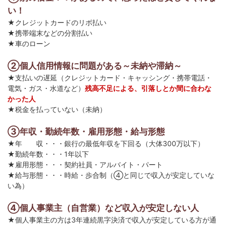
い！
★クレジットカードのリボ払い
★携帯端末などの分割払い
★車のローン
②個人信用情報に問題がある～未納や滞納～
★支払いの遅延（クレジットカード・キャッシング・携帯電話・
電気・ガス・水道など）
残高不足による、引落しとか間に合わな
かった人
★税金を払っていない（未納）
③年収・勤続年数・雇用形態・給与形態
★年 収・・・銀行の最低年収を下回る（大体300万以下）
★勤続年数・・・1年以下
★雇用形態・・・契約社員・アルバイト・パート
★給与形態・・・時給・歩合制（④と同じで収入が安定していな
い為）
④個人事業主（自営業）など収入が安定しない人
★個人事業主の方は3年連続黒字決済で収入が安定している方が通