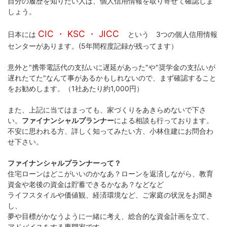
自分の履歴を知りたい人は、個人信用情報を取り寄せて確認しま
しょう。
CIC ・ KSC ・ JICC
日本には
という 3つの個人信用情報
センターがあります。(5年間程度記録が残ってます）
意外と"携帯電話代の支払いに遅延があった"や"奨学金の支払いが
遅れたてた"なんて事があるかもしれないので、まず確認すること
をお勧めします。（1社あたり約1,000円）
また、上記に当てはまっても、家づくりをあきらめないで下さ
い。
ファイナンシャルプランナー
による相談も行っております。
不安に思われる方、詳しく知ってみたい方、小林住建にお問合わ
せ下さい。
ファイナンシャルプランナーって？
住宅ローンはどこがいいのかなあ？ローンを返済しながら、教育
資金や老後の資金は貯蓄できるかなあ？などなど
ライフスタイルや価値観、経済環境など、ご家庭の状況をお聞き
し、
夢や目標がかなうように一緒に考え、総合的な資金計画を立て、
アドバイスをする専門家です。