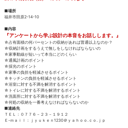
■場所
福井市田原2-14-10
■内容
『アンケートから学ぶ設計の本音をお話しします。』
☆占有面積の何パーセントの収納があれば普通以上なのか？
☆収納計画をするうえで無しをしなければならないの
☆家事動線が短いって本当にどのくらい
☆通風計画のポイント
☆採光のポイント
☆家事の負担を軽減させるポイント
☆キッチンの負担を軽減させるポイント
☆浴室に対する不満を解消するポイント
☆トイレに対する不満を解消するポイント
☆洗面所に対する不満を解消するポイント
☆何処の収納を一番考えなければならないのか
■連絡先
ＴＥＬ：０７７６－２３－１９１２
Ｅ-ｍａｉｌ：ｊｙｕｋｅｎ1230＠ｙａｈｏｏ.ｃｏ.ｊｐ